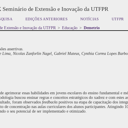
X Seminário de Extensão e Inovação da UTFPR
SQUISA
EDIÇÕES ANTERIORES
NOTÍCIAS
UTFPR
de Extensão e Inovação da UTFPR
>
Educação
>
Demetrio
es assertivas.
 Lima, Nicolas Zanforlin Nagel, Gabriel Mateus, Cynthia Correa Lopes Barb
 de aprimorar essas habilidades em jovens escolares do ensino fundamental e mé
etodologia buscou ensinar regras e conceitos estratégicos do xadrez e com estes
sultado, foram observados
feedbacks
positivos na etapa de capacitação dos inte
o de concentração nas aulas curriculares dos alunos participantes. Atingindo 
ndo o seu potencial de ser implementado e otimizado.