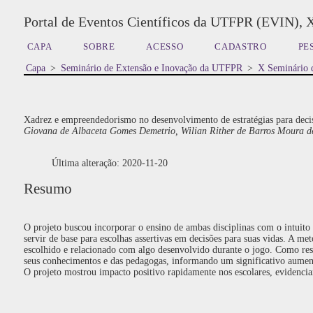
Portal de Eventos Científicos da UTFPR (EVIN), 
CAPA
SOBRE
ACESSO
CADASTRO
PE
Capa
>
Seminário de Extensão e Inovação da UTFPR
>
X Seminário 
Xadrez e empreendedorismo no desenvolvimento de estratégias para decisõ
Giovana de Albaceta Gomes Demetrio, Wilian Rither de Barros Moura de
Última alteração: 2020-11-20
Resumo
O projeto buscou incorporar o ensino de ambas disciplinas com o intuito
servir de base para escolhas assertivas em decisões para suas vidas. A m
escolhido e relacionado com algo desenvolvido durante o jogo. Como re
seus conhecimentos e das pedagogas, informando um significativo aument
O projeto mostrou impacto positivo rapidamente nos escolares, evidencia