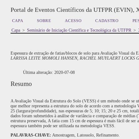
Portal de Eventos Científicos da UTFPR (EVIN), 
CAPA
SOBRE
ACESSO
CADASTRO
PE
Capa
>
Seminário de Iniciação Científica e Tecnológica da UTFPR
>
Espessura de extração de fatias/blocos de solo para Avaliação Visual da
LARISSA LEITE MOMOLI HANSEN, RACHEL MUYLAERT LOCKS G
Última alteração: 2020-07-08
Resumo
A Avaliação Visual da Estrutura do Solo (VESS) é um método onde se utili
que melhor representa a estrutura do solo de acordo com a metodologia 
25 (largura/profundidade), nas espessuras de 5; 10; 15; 20 e 25 cm, total
dados foram submetidos à análise de variância e comparação de médias (T
estrutura preservada, A fatia com 15 cm de espessura é mais fácil de ser
espessura também pode ser utilizada na metodologia VESS.
PALAVRAS-CHAVE:
Amostragem, Latossolo, Refinamento.