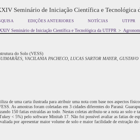
XXIV Seminário de Iniciação Científica e Tecnológica
SQUISA
EDIÇÕES ANTERIORES
NOTÍCIAS
UTFPR
XXIV Seminário de Iniciação Científica e Tecnológica da UTFPR
>
Agronom
 Estrutura do Solo (VESS)
UIMARÃES, VACILANIA PACHECO, LUCAS SARTOR MAYER, GUSTAVO 
za de uma carta ilustrada para atribuir uma nota com base nos aspectos físicos 
VESS. As amostras foram coletadas em 3 cidades diferentes do Paraná: Guarapua
izando 150 fatias extraídas ao todo. Nestas coletas atribuiu-se a nota ao solo e
ukey < 5%) pelo software Minitab 17. Não foi possível avaliar as fatias de es
 avaliada por apresentar maior volume de solo e maior facilidade de extração do