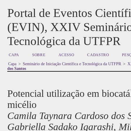
Portal de Eventos Cientí
(EVIN), XXIV Seminário d
Tecnológica da UTFPR
CAPA
SOBRE
ACESSO
CADASTRO
PES
Capa
>
Seminário de Iniciação Científica e Tecnológica da UTFPR
>
XX
dos Santos
Potencial utilização em biocatál
micélio
Camila Taynara Cardoso dos 
Gabriella Sadako Igarashi, Mi