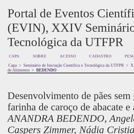
Portal de Eventos Cientí
(EVIN), XXIV Seminário d
Tecnológica da UTFPR
CAPA
SOBRE
ACESSO
CADASTRO
PES
Capa
>
Seminário de Iniciação Científica e Tecnológica da UTFPR
>
XX
de Alimentos
>
BEDENDO
Desenvolvimento de pães sem 
farinha de caroço de abacate e 
ANANDRA BEDENDO, Angela C
Caspers Zimmer, Nádia Cristi