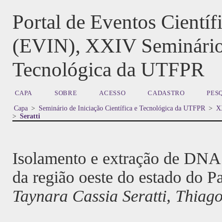
Portal de Eventos Cientí
(EVIN), XXIV Seminário d
Tecnológica da UTFPR
CAPA
SOBRE
ACESSO
CADASTRO
PES
Capa
>
Seminário de Iniciação Científica e Tecnológica da UTFPR
>
XX
>
Seratti
Isolamento e extração de DNA
da região oeste do estado do P
Taynara Cassia Seratti, Thiag